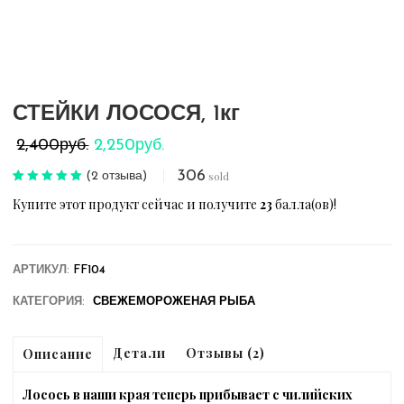
СТЕЙКИ ЛОСОСЯ, 1кг
Первоначальная
Текущая
2,250
руб.
2,400
руб.
цена
цена:
306
sold
(
2
отзыва)
Рейтинг
2
5.00
составляла
2,250руб..
Купите этот продукт сейчас и получите
23
балла(ов)!
из 5 на
основе опроса
2,400руб..
пользователей
АРТИКУЛ:
FF104
КАТЕГОРИЯ:
СВЕЖЕМОРОЖЕНАЯ РЫБА
Детали
Отзывы (2)
Описание
Лосось в наши края теперь прибывает с чилийских