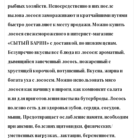
рыбных хозяйств. Непосредственно в них после
вылова лосося замораживают и кратчайшими путями
быстро доставляют к месту продажи. Можно купить
лосося свежемороженого в интернет-магазине
«СЫТЫЙ БАРИН» с доставкой, по низким ценам.
Безупречно вкусны все блюда из лосося: ароматный,
дымящийся запеченный лосось, пожаренный с
хрустящей корочкой, потушенный. Вкусна, жирна и
богата уха с лососем. Можно использовать мясо
лосося как начинку в пироги, как компонент салата
или для приготовления пасты на бутерброды. Лосось
полезно есть для здоровья зубов, сердца, сосудов,
мышц. Предотвращает ослабление памяти, необходим
при анемии, болезнях щитовидки, физических/
умственных нагрузках, лактации, беременности,