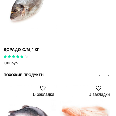
ДОРАДО С/М, 1 КГ
(
1
)
Оценка
5.00
1,100
руб.
из 5
ПОХОЖИЕ ПРОДУКТЫ
В закладки
В закладки