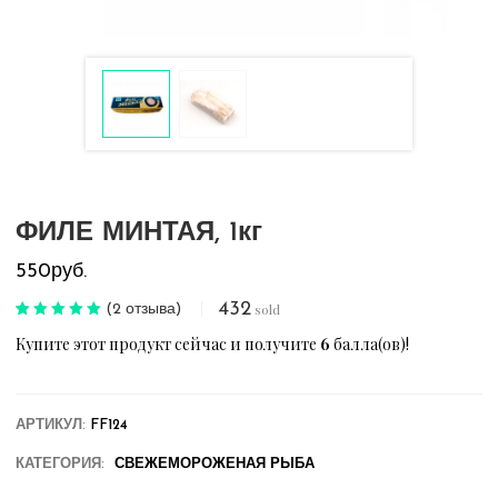
ФИЛЕ МИНТАЯ, 1кг
550
руб.
432
sold
(
2
отзыва)
Рейтинг
2
5.00
Купите этот продукт сейчас и получите
6
балла(ов)!
из 5 на
основе опроса
пользователей
АРТИКУЛ:
FF124
КАТЕГОРИЯ:
СВЕЖЕМОРОЖЕНАЯ РЫБА