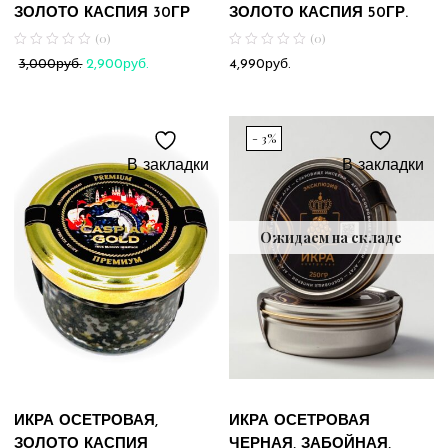
ЗОЛОТО КАСПИЯ 30ГР
ЗОЛОТО КАСПИЯ 50ГР.
(0)
(0)
Первоначальная
Текущая
2,900
руб.
4,990
руб.
3,000
руб.
цена
цена:
составляла
2,900руб..
3,000руб..
- 3%
В закладки
В закладки
Ожидаем на складе
ИКРА ОСЕТРОВАЯ,
ИКРА ОСЕТРОВАЯ
ЗОЛОТО КАСПИЯ
ЧЕРНАЯ, ЗАБОЙНАЯ,