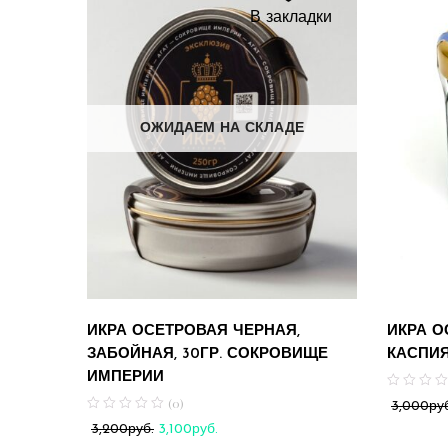
В закладки
ОЖИДАЕМ НА СКЛАДЕ
ИКРА ОСЕТРОВАЯ ЧЕРНАЯ,
ИКРА О
ЗАБОЙНАЯ, 30ГР. СОКРОВИЩЕ
КАСПИЯ
ИМПЕРИИ
(0)
3,000
ру
Первоначальная
Текущая
3,100
руб.
3,200
руб.