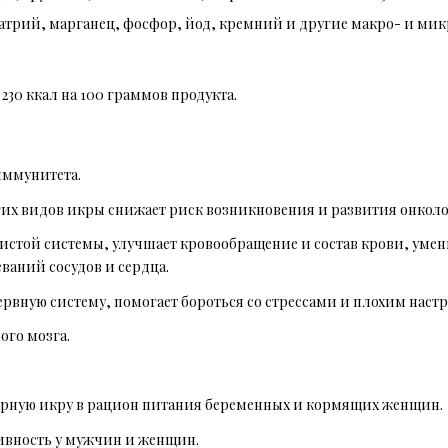
натрий, марганец, фосфор, йод, кремний и другие макро- и ми
30 ккал на 100 граммов продукта.
иммунитета.
гих видов икры снижает риск возникновения и развития онкол
дистой системы, улучшает кровообращение и состав крови, умен
ваний сосудов и сердца.
рвную систему, помогает бороться со стрессами и плохим наст
ого мозга.
рную икру в рацион питания беременных и кормящих женщин.
ивность у мужчин и женщин.