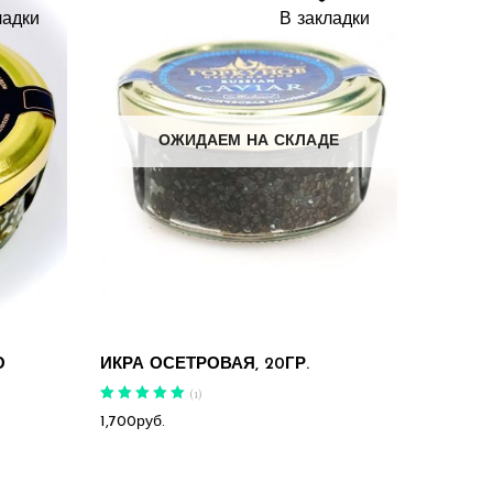
ладки
В закладки
ОЖИДАЕМ НА СКЛАДЕ
О
ИКРА ОСЕТРОВАЯ, 20ГР.
(
1
)
Оценка
5.00
1,700
руб.
из 5