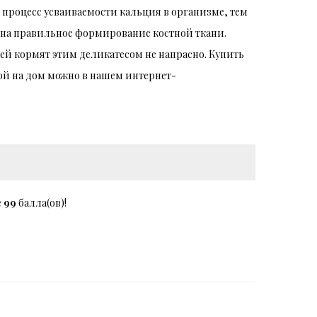
т процесс усваиваемости кальция в организме, тем
на правильное формирование костной ткани.
тей кормят этим деликатесом не напрасно. Купить
кой на дом можно в нашем интернет-
е
99
балла(ов)!