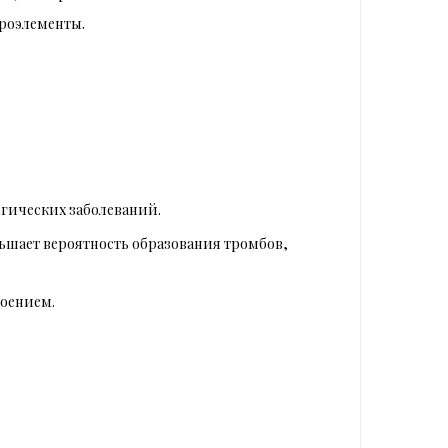
кроэлементы.
огических заболеваний.
ьшает вероятность образования тромбов,
роением.