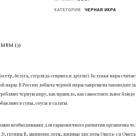
КАТЕГОРИЯ:
ЧЕРНАЯ ИКРА
ЫВЫ (3)
осетр, белуга, стерлядь севрюга и другие). Белужья икра счита
ой икры. В России добыча черной икры запрещена законодатель
ебляют черную икру, как правило, как самостоятельное блюдо 
бавляют в супы, соусы и салаты.
вами необходимыми для гармоничного развития организма чел
, D, группы В, аминокислоты, жирные кислоты Омега-3 и Омег