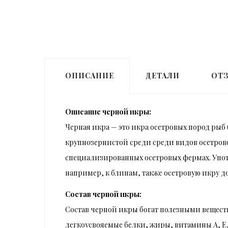
ОПИСАНИЕ
ДЕТАЛИ
ОТЗ
Описание черной икры:
Черная икра — это икра осетровых пород рыб (
крупнозернистой среди среди видов осетров
специализированных осетровых фермах. Употр
например, к блинам, также осетровую икру до
Состав черной икры:
Состав черной икры богат полезными вещест
легкоусвояемые белки, жиры, витамины А, Е