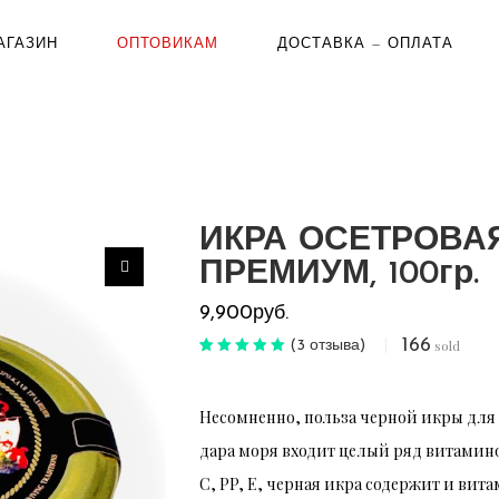
АГАЗИН
ОПТОВИКАМ
ДОСТАВКА — ОПЛАТА
ИКРА ОСЕТРОВА
ПРЕМИУМ, 100гр.
9,900
руб.
166
sold
(
3
отзыва)
Рейтинг
3
5.00
из 5 на
основе опроса
пользователей
Несомненно, польза черной икры для з
дара моря входит целый ряд витамин
C, PP, E, черная икра содержит и вита