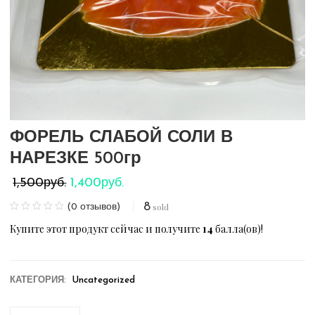
ФОРЕЛЬ СЛАБОЙ СОЛИ В
НАРЕЗКЕ 500гр
Первоначальная
Текущая
1,400
руб.
1,500
руб.
цена
цена:
8
sold
(
0
отзывов)
составляла
1,400руб..
Купите этот продукт сейчас и получите
14
балла(ов)!
1,500руб..
КАТЕГОРИЯ:
Uncategorized