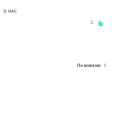
О НАС
0
По новизне