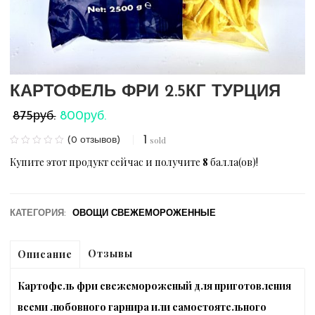
КАРТОФЕЛЬ ФРИ 2.5КГ ТУРЦИЯ
Первоначальная
Текущая
800
руб.
875
руб.
цена
цена:
1
sold
(
0
отзывов)
составляла
800руб..
Купите этот продукт сейчас и получите
8
балла(ов)!
875руб..
КАТЕГОРИЯ:
ОВОЩИ СВЕЖЕМОРОЖЕННЫЕ
Отзывы
Описание
Картофель фри свежемороженый для приготовления
всеми любовного гарнира или самостоятельного